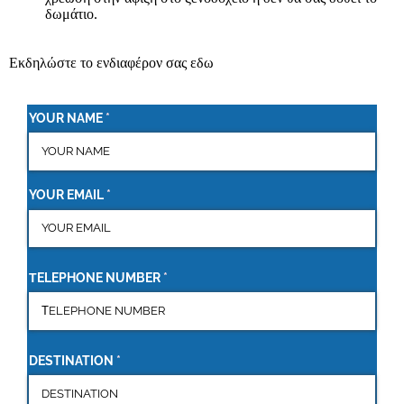
δωμάτιο.
Εκδηλώστε το ενδιαφέρον σας εδω
YOUR NAME
(required)
*
YOUR EMAIL
(required)
*
ΤELEPHONE NUMBER
(required)
*
DESTINATION
(required)
*