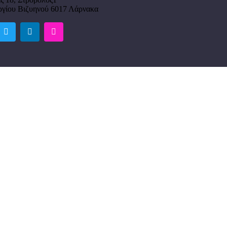
ργίου Βιζυηνού 6017 Λάρνακα