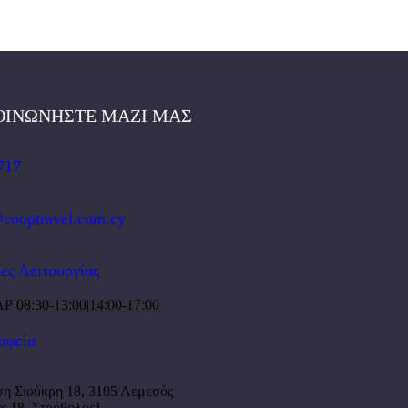
ΟΙΝΩΝΗΣΤΕ MAZI ΜΑΣ
717
@cooptravel.com.cy
ες Λειτουργίας
 08:30-13:00|14:00-17:00
αφεία
η Σιούκρη 18, 3105 Λεμεσός
ς 18, Στρόβολος1