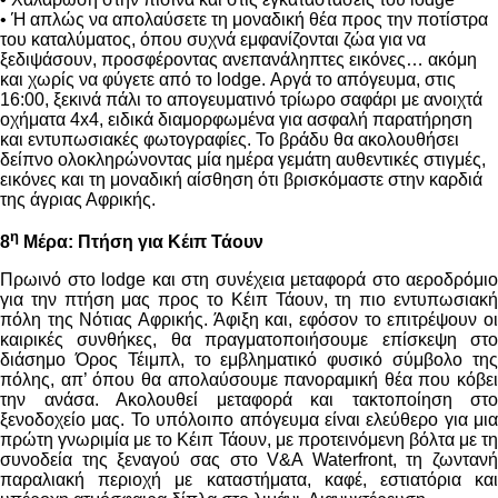
• Ή απλώς να απολαύσετε τη μοναδική θέα προς την ποτίστρα
του καταλύματος, όπου συχνά εμφανίζονται ζώα για να
ξεδιψάσουν, προσφέροντας ανεπανάληπτες εικόνες… ακόμη
και χωρίς να φύγετε από το
lodge
. Αργά το απόγευμα, στις
16:00, ξεκινά πάλι το απογευματινό τρίωρο σαφάρι με ανοιχτά
οχήματα 4
x
4, ειδικά διαμορφωμένα για ασφαλή παρατήρηση
και εντυπωσιακές φωτογραφίες. Το βράδυ θα ακολουθήσει
δείπνο ολοκληρώνοντας μία ημέρα γεμάτη αυθεντικές στιγμές,
εικόνες και τη μοναδική αίσθηση ότι βρισκόμαστε στην καρδιά
της άγριας Αφρικής.
η
8
Μέρα: Πτήση για Κέιπ Τάουν
Πρωινό στο lodge και στη συνέχεια μεταφορά στο αεροδρόμιο
για την πτήση μας προς το Κέιπ Τάουν, τη πιο εντυπωσιακή
πόλη της Νότιας Αφρικής. Άφιξη και, εφόσον το επιτρέψουν οι
καιρικές συνθήκες, θα πραγματοποιήσουμε επίσκεψη στο
διάσημο Όρος Τέιμπλ, το εμβληματικό φυσικό σύμβολο της
πόλης, απ’ όπου θα απολαύσουμε πανοραμική θέα που κόβει
την ανάσα. Ακολουθεί μεταφορά και τακτοποίηση στο
ξενοδοχείο μας. Το υπόλοιπο απόγευμα είναι ελεύθερο για μια
πρώτη γνωριμία με το Κέιπ Τάουν, με προτεινόμενη βόλτα με τη
συνοδεία της ξεναγού σας στο V&A Waterfront, τη ζωντανή
παραλιακή περιοχή με καταστήματα, καφέ, εστιατόρια και