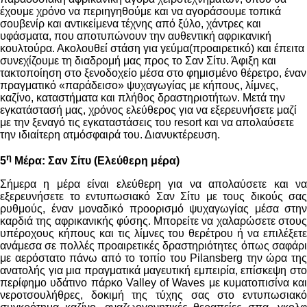
έχουμε χρόνο να περιηγηθούμε και να αγοράσουμε τοπικά
σουβενίρ και αντικείμενα τέχνης από ξύλο, χάντρες και
υφάσματα, που αποτυπώνουν την αυθεντική αφρικανική
κουλτούρα. Ακολουθεί στάση για γεύμα(προαιρετικό) και έπειτα
συνεχίζουμε τη διαδρομή μας προς το Σαν Σίτυ. Άφιξη και
τακτοποίηση στο ξενοδοχείο μέσα στο φημισμένο θέρετρο, έναν
πραγματικό «παράδεισο» ψυχαγωγίας με κήπους, λίμνες,
καζίνο, καταστήματα και πλήθος δραστηριοτήτων. Μετά την
εγκατάστασή μας, χρόνος ελεύθερος για να εξερευνήσετε μαζί
με την ξεναγό τις εγκαταστάσεις του resort και να απολαύσετε
την ιδιαίτερη ατμόσφαιρά του. Διανυκτέρευση.
η
5
Μέρα:
Σαν Σίτυ
(Ελεύθερη μέρα)
Σήμερα η μέρα είναι ελεύθερη για να απολαύσετε και να
εξερευνήσετε το εντυπωσιακό Σαν Σίτυ
με τους δικούς σας
ρυθμούς, έναν μοναδικό προορισμό ψυχαγωγίας μέσα στην
καρδιά της αφρικανικής φύσης. Μπορείτε να χαλαρώσετε στους
υπέροχους κήπους και τις λίμνες του θερέτρου ή να επιλέξετε
ανάμεσα σε πολλές προαιρετικές δραστηριότητες όπως σαφάρι
με αερόστατο πάνω από το τοπίο του Pilansberg την ώρα της
ανατολής για μια πραγματικά μαγευτική εμπειρία, επίσκεψη στο
περίφημο υδάτινο πάρκο Valley of Waves με κυματοπισίνα και
νεροτσουλήθρες, δοκιμή της τύχης σας στο εντυπωσιακό