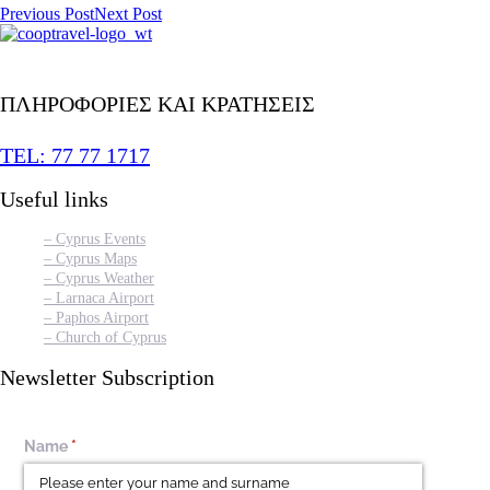
Previous Post
Next Post
ΠΛΗΡΟΦΟΡΙΕΣ ΚΑΙ ΚΡΑΤΗΣΕΙΣ
TEL: 77 77 1717
Useful links
– Cyprus Events
– Cyprus Maps
– Cyprus Weather
– Larnaca Airport
– Paphos Airport
– Church of Cyprus
Newsletter Subscription
Name
(required)
*