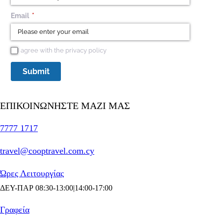
Email
(required)
*
I agree with the privacy policy
I agree with the privacy policy
Submit
ΕΠΙΚΟΙΝΩΝΗΣΤΕ MAZI ΜΑΣ
7777 1717
travel@cooptravel.com.cy
Ώρες Λειτουργίας
ΔΕΥ-ΠΑΡ 08:30-13:00|14:00-17:00
Γραφεία