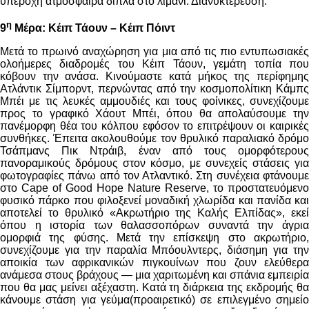
υπέροχη ατμόσφαιρα δίπλα στο λιμάνι. Διανυκτέρευση.
η
9
Μέρα: Κέιπ Τάουν – Κέιπ Πόιντ
Μετά το πρωινό αναχώρηση για μια από τις πιο εντυπωσιακές
ολοήμερες διαδρομές του Κέιπ Τάουν, γεμάτη τοπία που
κόβουν την ανάσα. Κινούμαστε κατά μήκος της περίφημης
Ατλάντικ Σίμπορντ, περνώντας από την κοσμοπολίτικη Κάμπς
Μπέι με τις λευκές αμμουδιές και τους φοίνικες, συνεχίζουμε
προς το γραφικό Χάουτ Μπέι, όπου θα απολαύσουμε την
πανέμορφη θέα του κόλπου εφόσον το επιτρέψουν οι καιρικές
συνθήκες. Έπειτα ακολουθούμε τον θρυλικό παραλιακό δρόμο
Τσάπμανς Πικ Ντράιβ, έναν από τους ομορφότερους
πανοραμικούς δρόμους στον κόσμο, με συνεχείς στάσεις για
φωτογραφίες πάνω από τον Ατλαντικό. Στη συνέχεια φτάνουμε
στο Cape of Good Hope Nature Reserve, το προστατευόμενο
φυσικό πάρκο που φιλοξενεί μοναδική χλωρίδα και πανίδα και
αποτελεί το θρυλικό «Ακρωτήριο της Καλής Ελπίδας», εκεί
όπου η ιστορία των θαλασσοπόρων συναντά την άγρια
ομορφιά της φύσης. Μετά την επίσκεψη στο ακρωτήριο,
συνεχίζουμε για την παραλία Μπόουλντερς, διάσημη για την
αποικία των αφρικανικών πιγκουίνων που ζουν ελεύθερα
ανάμεσα στους βράχους — μια χαριτωμένη και σπάνια εμπειρία
που θα μας μείνει αξέχαστη. Κατά τη διάρκεια της εκδρομής θα
κάνουμε στάση για γεύμα(προαιρετικό) σε επιλεγμένο σημείο