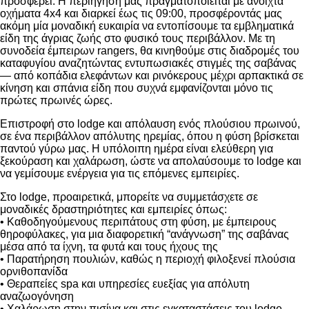
προσφέρει. Η περιήγησή μας πραγματοποιείται με ανοιχτά
οχήματα 4
x
4 και διαρκεί έως τις 09:00, προσφέροντάς μας
ακόμη μία μοναδική ευκαιρία να εντοπίσουμε τα εμβληματικά
είδη της άγριας ζωής στο φυσικό τους περιβάλλον. Με τη
συνοδεία έμπειρων
rangers
, θα κινηθούμε στις διαδρομές του
καταφυγίου αναζητώντας εντυπωσιακές στιγμές της σαβάνας
— από κοπάδια ελεφάντων και ρινόκερους μέχρι αρπακτικά σε
κίνηση και σπάνια είδη που συχνά εμφανίζονται μόνο τις
πρώτες πρωινές ώρες.
Επιστροφή στο
lodge
και απόλαυση ενός πλούσιου πρωινού,
σε ένα περιβάλλον απόλυτης ηρεμίας, όπου η φύση βρίσκεται
παντού γύρω μας. Η υπόλοιπη ημέρα είναι ελεύθερη για
ξεκούραση και χαλάρωση, ώστε να απολαύσουμε το
lodge
και
να γεμίσουμε ενέργεια για τις επόμενες εμπειρίες.
Στο
lodge
, προαιρετικά, μπορείτε να συμμετάσχετε σε
μοναδικές δραστηριότητες και εμπειρίες όπως:
• Καθοδηγούμενους περιπάτους στη φύση, με έμπειρους
θηροφύλακες, για μια διαφορετική “ανάγνωση” της σαβάνας
μέσα από τα ίχνη, τα φυτά και τους ήχους της
• Παρατήρηση πουλιών, καθώς η περιοχή φιλοξενεί πλούσια
ορνιθοπανίδα
• Θεραπείες
spa
και υπηρεσίες ευεξίας για απόλυτη
αναζωογόνηση
• Χαλάρωση στην πισίνα και στις εγκαταστάσεις του
lodge