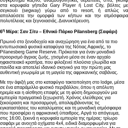
συγκρότημα καζίνο, αναζωογονητικές θεραπείες σπα, γκολφ
στα κορυφαία γήπεδα Gary Player ή Lost City, βόλτες με
σεγκουέι (
segway
) γύρω από το resort, ή απλώς να
απολαύσετε την ομορφιά των κήπων και την ατμόσφαιρα
πολυτέλειας και ξεγνοιασιάς. Διανυκτέρευση.
η
6
Μέρα:
Σαν Σίτυ
– Εθνικό Πάρκο Pilansberg (Σαφάρι)
Πρωινό στο ξενοδοχείο και αναχώρηση για ένα από τα πιο
εντυπωσιακά φυσικά καταφύγια της Νότιας Αφρικής, το
Pilanesberg
Game
Reserve
. Πρόκειται για έναν μοναδικό
προορισμό άγριας ζωής, χτισμένο μέσα σε έναν αρχαίο
ηφαιστειακό κρατήρα, που φιλοξενεί πλούσια χλωρίδα και
πανίδα και αποτελεί ιδανικό σκηνικό για την πρώτη μας
αυθεντική γνωριμία με τη μαγεία της αφρικανικής σαβάνας.
Με την άφιξή μας στο καταφύγιο τακτοποίηση στο
lodge
, μέσα
σε ένα απαράμιλλο φυσικό περιβάλλον, όπου η απόλυτη
ηρεμία και η αίσθηση επαφής με τη φύση δημιουργούν μια
εμπειρία πραγματικά ξεχωριστή. Χρόνος ελεύθερος για
ξεκούραση και προσαρμογή, απολαμβάνοντας τις
εγκαταστάσεις του καταλύματος και τη μοναδική ατμόσφαιρα
που προσφέρει η αφρικανική ύπαιθρος. Αργά το απόγευμα,
στις 16:00, ξεκινά η κορυφαία εμπειρία της ημέρας: τρίωρο
σαφάρι με ανοιχτά οχήματα 4
x
4, ειδικά διαμορφωμένα για