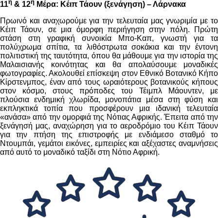
η
η
11
& 12
Μέρα: Κέιπ Τάουν (ξενάγηση) – Λάρνακα
Πρωινό και αναχωρούμε για την τελευταία μας γνωριμία με το
Κέιπ Τάουν, σε μια όμορφη περιήγηση στην πόλη. Πρώτη
στάση στη γραφική συνοικία Μπο-Καπ, γνωστή για τα
πολύχρωμα σπίτια, τα λιθόστρωτα σοκάκια και την έντονη
πολιτιστική της ταυτότητα, όπου θα μάθουμε για την ιστορία της
Μαλαισιανής κοινότητας και θα απολαύσουμε μοναδικές
φωτογραφίες. Ακολουθεί επίσκεψη στον Εθνικό Βοτανικό Κήπο
Κίρστενμπος, έναν από τους ωραιότερους βοτανικούς κήπους
στον κόσμο, στους πρόποδες του Τέιμπλ Μάουντεν, με
πλούσια ενδημική χλωρίδα, μονοπάτια μέσα στη φύση και
εκπληκτικά τοπία που προσφέρουν μια ιδανική τελευταία
«ανάσα» από την ομορφιά της Νότιας Αφρικής. Έπειτα από την
ξενάγησή μας, αναχώρηση για το αεροδρόμιο του Κέιπ Τάουν
για την πτήση της επιστροφής με ενδιάμεσο σταθμό το
Ντουμπάι, γεμάτοι εικόνες, εμπειρίες και αξέχαστες αναμνήσεις
από αυτό το μοναδικό ταξίδι στη Νότιο Αφρική.