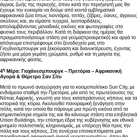
άγριας ζωής της περιοχής, όπου κατά την περιήγησή μας θα
έχουμε την ευκαιρία να δούμε από κοντά εμβληματικά
αφρικανικά ζώα όπως λιοντάρια, τσιτάχ, ζέβρες, ύαινες, άγριους
σκύλους και, αν είμαστε τυχεροί, λεοπαρδάλεις,
απολαμβάνοντας μοναδικές εικόνες και φωτογραφίες στο
φυσικό τους περιβάλλον. Κατά τη διάρκεια της ημέρας θα
πραγματοποιήσουμε στάση για γεύμα(προαιρετικό) και αργά το
απόγευμα επιστρέφουμε στο ξενοδοχείο μας στο
Γιοχάνεσμπουργκ για ξεκούραση και διανυκτέρευση, έχοντας
ζήσει μια μέρα γεμάτη χρώματα, ρυθμό και τη μαγεία της
αφρικανικής φύσης.
η
4
Μέρα:
Γιοχάνεσμπουργκ – Πρετόρια – Αφρικανική
Αγορά & Θέρετρο
Σαν Σίτυ
Μετά το πρωινό αναχώρηση για το κοσμοπολίτικο Sun City, με
ενδιάμεσο σταθμό την Πρετόρια, μία από τις πρωτεύουσες της
Νότιας Αφρικής, γνωστή για τους καταπράσινους κήπους και τα
ιστορικά της κτίρια. Ακολουθεί πανοραμική ξενάγηση στην
πόλη, κατά την οποία θα πάρουμε μια πρώτη εικόνα από τα
σημαντικότερα σημεία της και θα κάνουμε στάση στα επιβλητικά
Union Buildings, την επίσημη έδρα της κυβέρνησης και εθνικό
μνημείο πολιτιστικής κληρονομιάς, με υπέροχη θέα προς την
πόλη και τους κήπους. Στη συνέχεια επισκεπτόμαστε μια
παραδοσιακή αφρικανική αγορά χειροτεχνημάτων, όπου θα