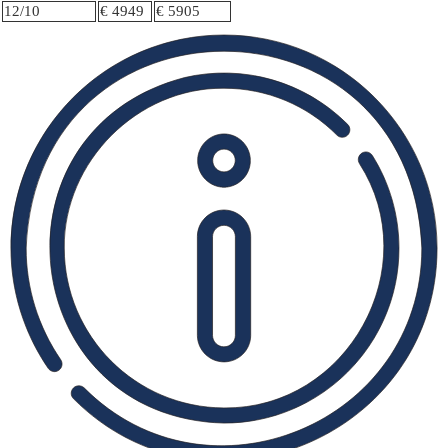
12/10
€ 4949
€ 5905