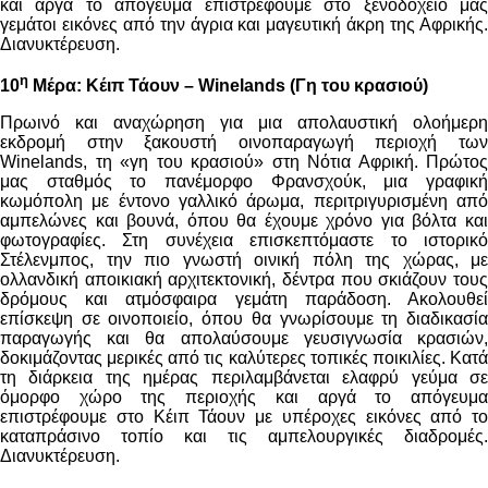
και αργά το απόγευμα επιστρέφουμε στο ξενοδοχείο μας
γεμάτοι εικόνες από την άγρια και μαγευτική άκρη της Αφρικής.
Διανυκτέρευση.
η
10
Μέρα:
Κέιπ Τάουν – Winelands (Γη του κρασιού)
Πρωινό και αναχώρηση για μια απολαυστική ολοήμερη
εκδρομή στην ξακουστή οινοπαραγωγή περιοχή των
Winelands, τη «γη του κρασιού» στη Νότια Αφρική. Πρώτος
μας σταθμός το πανέμορφο Φρανσχούκ, μια γραφική
κωμόπολη με έντονο γαλλικό άρωμα, περιτριγυρισμένη από
αμπελώνες και βουνά, όπου θα έχουμε χρόνο για βόλτα και
φωτογραφίες. Στη συνέχεια επισκεπτόμαστε το ιστορικό
Στέλενμπος, την πιο γνωστή οινική πόλη της χώρας, με
ολλανδική αποικιακή αρχιτεκτονική, δέντρα που σκιάζουν τους
δρόμους και ατμόσφαιρα γεμάτη παράδοση. Ακολουθεί
επίσκεψη σε οινοποιείο, όπου θα γνωρίσουμε τη διαδικασία
παραγωγής και θα απολαύσουμε γευσιγνωσία κρασιών,
δοκιμάζοντας μερικές από τις καλύτερες τοπικές ποικιλίες. Κατά
τη διάρκεια της ημέρας περιλαμβάνεται ελαφρύ γεύμα σε
όμορφο χώρο της περιοχής και αργά το απόγευμα
επιστρέφουμε στο Κέιπ Τάουν με υπέροχες εικόνες από το
καταπράσινο τοπίο και τις αμπελουργικές διαδρομές.
Διανυκτέρευση.