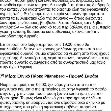
ασφαλή παρατήρηση και εντυπωσιακές φωτογραφίες. Με τη
συνοδεία έμπειρων
rangers
, θα κινηθούμε μέσα στις διαδρομές
του καταφυγίου αναζητώντας τα διάσημα είδη της αφρικανικής
άγριας ζωής. Θα έχουμε την ευκαιρία να συναντήσουμε από
κοντά τα εμβληματικά ζώα της σαβάνας — όπως ελέφαντες,
λιοντάρια, ρινόκερους, βουβάλια, λεοπαρδάλεις και πλήθος
αντιλοπών — όλα στο φυσικό τους περιβάλλον, σε μια εμπειρία
γεμάτη ένταση, θαυμασμό και αυθεντικές εικόνες από την
«καρδιά» της Αφρικής.
Επιστροφή στο
lodge
περίπου στις 19:00, όπου θα
ακολουθήσει δείπνο και χρόνος χαλάρωσης κάτω από τον
αφρικανικό ουρανό, σε μια ατμόσφαιρα γεμάτη από τους ήχους
της φύσης. Διανυκτέρευση, γεμάτοι εικόνες, συγκινήσεις και τις
πρώτες δυνατές αναμνήσεις από το συναρπαστικό μας ταξίδι
στην άγρια Αφρική.
η
7
Μέρα: Εθνικό Πάρκο
Pilansberg – Πρωινό Σαφάρι
Νωρίς το πρωί, στις 06:00, ξεκινάμε για ένα από τα πιο
μαγευτικά κομμάτια της εμπειρίας μας στην Αφρική: το σαφάρι
στην αυγή, την ώρα που η φύση ξυπνά και τα ζώα είναι πιο
δραστήρια. Το φως είναι ιδανικό για παρατήρηση αλλά και
φωτογράφιση, δημιουργώντας ένα ατμοσφαιρικό σκηνικό με
αποχρώσεις που μόνο η αφρικανική σαβάνα μπορεί να