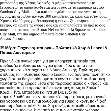
μητρόπολη της Νότιας Αφρικής. Άφιξη και τακτοποίηση στο
ξενοδοχείο, το οποίο συνδέεται απευθείας με το εμπορικό κέντρο
Sandton City Mall — ένα από τα μεγαλύτερα και πιο γνωστά της
χώρας, με περισσότερα από 300 καταστήματα, καφέ και εστιατόρια.
Χρόνος ελεύθερος για ξεκούραση ή για να εξερευνήσετε το εμπορικό
κέντρο, να κάνετε τις αγορές σας και να απολαύσετε το πρώτο σας
απόγευμα στο κοσμοπολίτικο Nelson Mandela Square στο Sandton
City Mall, την πιο δημοφιλή πλατεία στο Sandton City.
Διανυκτέρευση.
η
3
Μέρα: Γιοχάνεσμπουργκ – Πολιτιστικό Χωριό Lesedi &
Πάρκο Λιονταριών
Πρωινό και αναχώρηση για μια ολοήμερη εμπειρία που
συνδυάζει πολιτισμό και άγρια φύση, δύο από τα πιο
χαρακτηριστικά στοιχεία της Νότιας Αφρικής. Πρώτος μας
σταθμός το Πολιτιστικό Χωριό
Lesedi
, ένα ζωντανό πολιτιστικό
χωριό όπου θα γνωρίσουμε από κοντά την πολυπολιτισμική
ταυτότητα της χώρας μέσα από παραδοσιακούς οικισμούς και
κατοικίες που εκπροσωπούν κοινότητες όπως οι Ζουλού,
Κόζα, Πέντι, Μπασόθο και Ντεμπέλε, ενώ θα
παρακολουθήσουμε εντυπωσιακές παραστάσεις με τραγούδι
και χορούς και θα ενημερωθούμε για έθιμα, οικογενειακή ζωή
και παραδόσεις κάθε λαού. Στη συνέχεια κατευθυνόμαστε σε
πάρκο λιονταριών, έναν από τους πιο γνωστούς χώρους