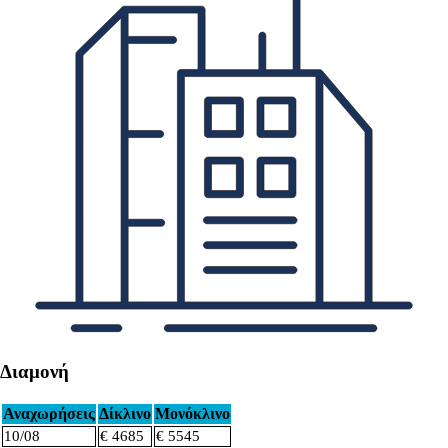
Διαμονή
Αναχωρήσεις
Δίκλινο
Μονόκλινο
10/08
€ 4685
€ 5545