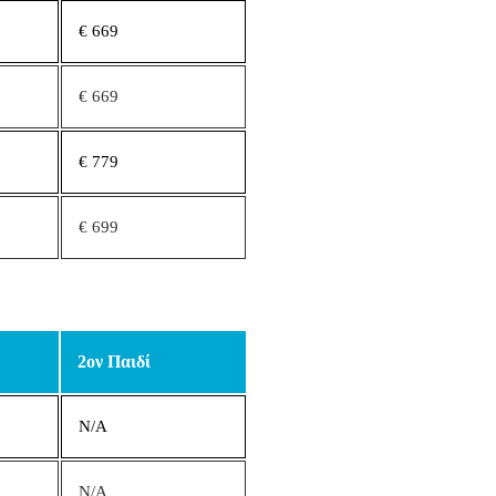
€ 669
€ 669
€ 779
€ 699
2ον Παιδί
N/A
N/A