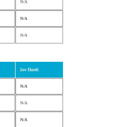
N/A
N/A
N/A
2ον Παιδί
N/A
N/A
N/A