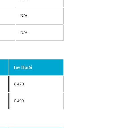
N/A
N/A
1ον Παιδί
€ 479
€ 499