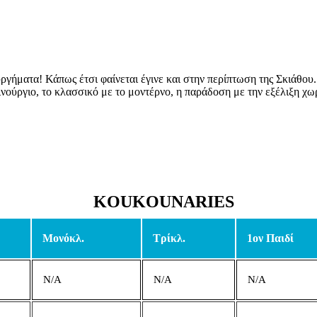
υργήματα! Κάπως έτσι φαίνεται έγινε και στην περίπτωση της Σκιάθου.
ινούργιο, το κλασσικό με το μοντέρνο, η παράδοση με την εξέλιξη χωρί
KOUKOUNARIES
Μονόκλ.
Τρίκλ.
1ον Παιδί
N/A
N/A
N/A