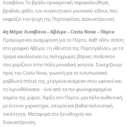
Λισαβόνα. Το βράδυ προαιρετική παρακολούθηση
βραδιάς φάδο, του συγκινητικού μουσικού είδους που
εκφράζει την ψυχή της Πορτογαλίας. Διανυκτέρευση.
4η Μέρα: Λισαβόνα – Αβέιρο –
Costa
Nova
– Πόρτο
Πρόγευμα και αναχώρηση για το Πόρτο. Καθ’ οδόν στάση
στο γραφικό Αβέιρο, τη «Βενετία της Πορτογαλίας», με τα
ήρεμα κανάλια και τις πολύχρωμες βάρκες moliceiros
που χαρίζουν στην πόλη μοναδική γοητεία. Συνεχίζουμε
προς την Costa Nova, γνωστή για τα εντυπωσιακά
ραβδωτά σπίτια της, χτισμένα ανάμεσα στον ωκεανό και
τη λιμνοθάλασσα – ένα από τα πιο φωνογραφημένα
σημεία της χώρας. Άφιξη στο Πόρτο, μια πόλη αυθεντική,
με έντονο χαρακτήρα, ιστορία και βαθιά πολιτιστική
ταυτότητα. Μεταφορά στο ξενοδοχείο και
διανυκτέρευση.