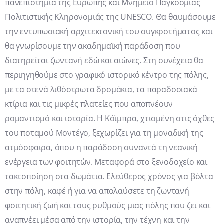
πανεπιστήμια της Ευρώπης και Μνημείο Παγκόσμιας
Πολιτιστικής Κληρονομιάς της UNESCO. Θα θαυμάσουμε
την εντυπωσιακή αρχιτεκτονική του συγκροτήματος και
θα γνωρίσουμε την ακαδημαϊκή παράδοση που
διατηρείται ζωντανή εδώ και αιώνες. Στη συνέχεια θα
περιηγηθούμε στο γραφικό ιστορικό κέντρο της πόλης,
με τα στενά λιθόστρωτα δρομάκια, τα παραδοσιακά
κτίρια και τις μικρές πλατείες που αποπνέουν
ρομαντισμό και ιστορία. Η Κόϊμπρα, χτισμένη στις όχθες
του ποταμού Μοντέγο, ξεχωρίζει για τη μοναδική της
ατμόσφαιρα, όπου η παράδοση συναντά τη νεανική
ενέργεια των φοιτητών. Μεταφορά στο ξενοδοχείο και
τακτοποίηση στα δωμάτια. Ελεύθερος χρόνος για βόλτα
στην πόλη, καφέ ή για να απολαύσετε τη ζωντανή
φοιτητική ζωή και τους ρυθμούς μιας πόλης που ζει και
αναπνέει μέσα από την ιστορία, την τέχνη και την