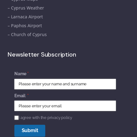
– Cyprus Weather
– Larnaca Airport
– Paphos Airport
– Church of Cyprus
Newsletter Subscription
Name
(required)
*
Email
(required)
*
I agree with the privacy policy
I agree with the privacy policy
Submit