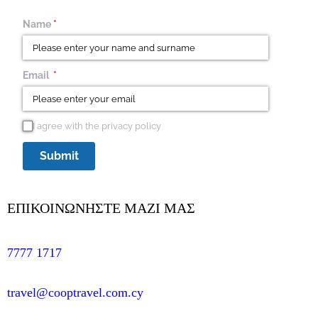
Name
(required)
*
Email
(required)
*
I agree with the privacy policy
I agree with the privacy policy
Submit
ΕΠΙΚΟΙΝΩΝΗΣΤΕ MAZI ΜΑΣ
7777 1717
travel@cooptravel.com.cy