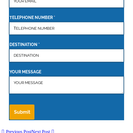
ΤELEPHONE NUMBER
(required)
*
DESTINATION
(required)
*
YOUR MESSAGE
Submit
Previous Post
Next Post