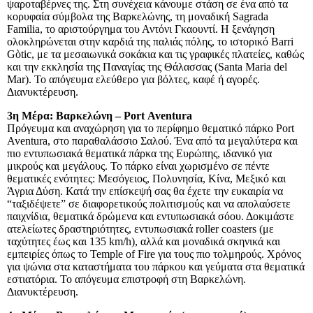
ψαροταβέρνες της. Στη συνέχεια κάνουμε στάση σε ένα από τα
κορυφαία σύμβολα της Βαρκελώνης, τη μοναδική Sagrada
Familia, το αριστούργημα του Αντόνι Γκαουντί. Η ξενάγηση
ολοκληρώνεται στην καρδιά της παλιάς πόλης, το ιστορικό Barri
Gòtic, με τα μεσαιωνικά σοκάκια και τις γραφικές πλατείες, καθώς
και την εκκλησία της Παναγίας της Θάλασσας (Santa Maria del
Mar). Το απόγευμα ελεύθερο για βόλτες, καφέ ή αγορές.
Διανυκτέρευση.
3η Μέρα: Βαρκελώνη –
Port
Aventura
Πρόγευμα και αναχώρηση για το περίφημο θεματικό πάρκο Port
Aventura, στο παραθαλάσσιο Σαλού. Ένα από τα μεγαλύτερα και
πιο εντυπωσιακά θεματικά πάρκα της Ευρώπης, ιδανικό για
μικρούς και μεγάλους. Το πάρκο είναι χωρισμένο σε πέντε
θεματικές ενότητες: Μεσόγειος, Πολυνησία, Κίνα, Μεξικό και
Άγρια Δύση. Κατά την επίσκεψή σας θα έχετε την ευκαιρία να
“ταξιδέψετε” σε διαφορετικούς πολιτισμούς και να απολαύσετε
παιχνίδια, θεματικά δρώμενα και εντυπωσιακά σόου. Δοκιμάστε
ατελείωτες δραστηριότητες, εντυπωσιακά roller coasters (με
ταχύτητες έως και 135 km/h), αλλά και μοναδικά σκηνικά και
εμπειρίες όπως το Temple of Fire για τους πιο τολμηρούς. Χρόνος
για ψώνια στα καταστήματα του πάρκου και γεύματα στα θεματικά
εστιατόρια. Το απόγευμα επιστροφή στη Βαρκελώνη.
Διανυκτέρευση.