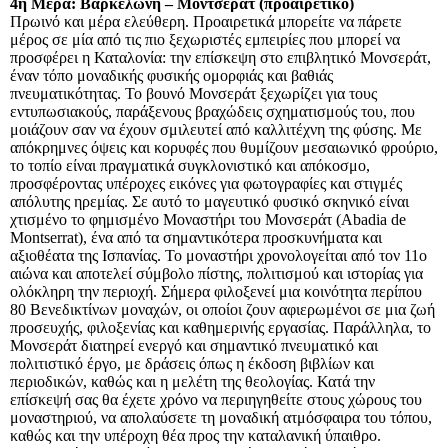
4η Μέρα: Βαρκελώνη – Μοντσεράτ (προαιρετικό)
Πρωινό και μέρα ελεύθερη. Προαιρετικά μπορείτε να πάρετε
μέρος σε μία από τις πιο ξεχωριστές εμπειρίες που μπορεί να
προσφέρει η Καταλονία: την επίσκεψη στο επιβλητικό Μονσεράτ,
έναν τόπο μοναδικής φυσικής ομορφιάς και βαθιάς
πνευματικότητας. Το βουνό Μονσεράτ ξεχωρίζει για τους
εντυπωσιακούς, παράξενους βραχώδεις σχηματισμούς του, που
μοιάζουν σαν να έχουν σμιλευτεί από καλλιτέχνη της φύσης. Με
απόκρημνες όψεις και κορυφές που θυμίζουν μεσαιωνικό φρούριο,
το τοπίο είναι πραγματικά συγκλονιστικό και απόκοσμο,
προσφέροντας υπέροχες εικόνες για φωτογραφίες και στιγμές
απόλυτης ηρεμίας. Σε αυτό το μαγευτικό φυσικό σκηνικό είναι
χτισμένο το φημισμένο Μοναστήρι του Μονσεράτ (Abadia de
Montserrat), ένα από τα σημαντικότερα προσκυνήματα και
αξιοθέατα της Ισπανίας. Το μοναστήρι χρονολογείται από τον 11ο
αιώνα και αποτελεί σύμβολο πίστης, πολιτισμού και ιστορίας για
ολόκληρη την περιοχή. Σήμερα φιλοξενεί μια κοινότητα περίπου
80 Βενεδικτίνων μοναχών, οι οποίοι ζουν αφιερωμένοι σε μια ζωή
προσευχής, φιλοξενίας και καθημερινής εργασίας. Παράλληλα, το
Μονσεράτ διατηρεί ενεργό και σημαντικό πνευματικό και
πολιτιστικό έργο, με δράσεις όπως η έκδοση βιβλίων και
περιοδικών, καθώς και η μελέτη της θεολογίας. Κατά την
επίσκεψή σας θα έχετε χρόνο να περιηγηθείτε στους χώρους του
μοναστηριού, να απολαύσετε τη μοναδική ατμόσφαιρα του τόπου,
καθώς και την υπέροχη θέα προς την καταλανική ύπαιθρο.