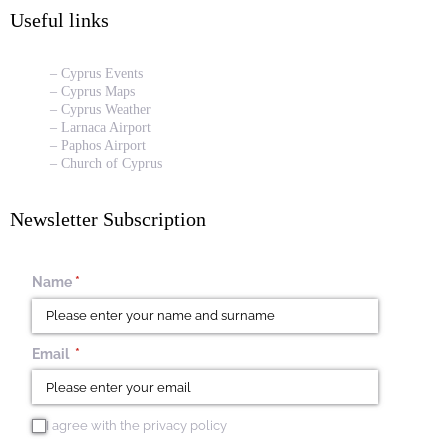
Useful links
– Cyprus Events
– Cyprus Maps
– Cyprus Weather
– Larnaca Airport
– Paphos Airport
– Church of Cyprus
Newsletter Subscription
Name
(required)
*
Email
(required)
*
I agree with the privacy policy
I agree with the privacy policy