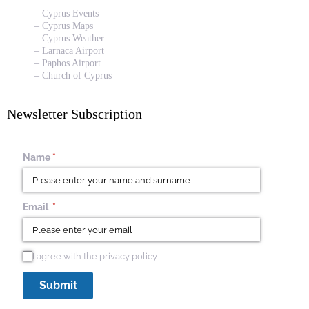
– Cyprus Events
– Cyprus Maps
– Cyprus Weather
– Larnaca Airport
– Paphos Airport
– Church of Cyprus
Newsletter Subscription
Name
(required)
*
Email
(required)
*
I agree with the privacy policy
I agree with the privacy policy
Submit