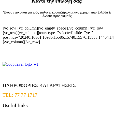
Κάντε την επιλογή σας!
Έχουμε ετοιμάσει για εσάς επιλογές κρουαζιέρων με αναχώρηση από Eλλάδα &
άλλους προορισμούς
[vc_row][vc_column][vc_empty_space][/vc_column][/vc_row]
[vc_row][vc_column][tours type="selected" slide="yes"
post_ids="20240,16861,16985,15586,15740,15576,15558,14404,14
[/vc_column][/vc_row]
ΠΛΗΡΟΦΟΡΙΕΣ ΚΑΙ ΚΡΑΤΗΣΕΙΣ
TEL: 77 77 1717
Useful links