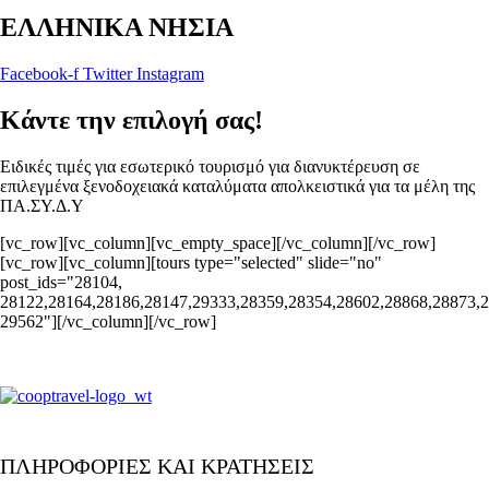
ΕΛΛΗΝΙΚΑ ΝΗΣΙΑ
Facebook-f
Twitter
Instagram
Κάντε την επιλογή σας!
Ειδικές τιμές για εσωτερικό τουρισμό για διανυκτέρευση σε
επιλεγμένα ξενοδοχειακά καταλύματα απολκειστικά για τα μέλη της
ΠΑ.ΣΥ.Δ.Υ
[vc_row][vc_column][vc_empty_space][/vc_column][/vc_row]
[vc_row][vc_column][tours type="selected" slide="no"
post_ids="28104,
28122,28164,28186,28147,29333,28359,28354,28602,28868,28873,2
29562"][/vc_column][/vc_row]
ΠΛΗΡΟΦΟΡΙΕΣ ΚΑΙ ΚΡΑΤΗΣΕΙΣ