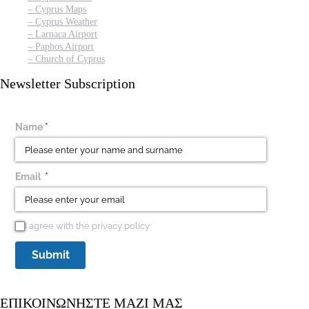
– Cyprus Maps
– Cyprus Weather
– Larnaca Airport
– Paphos Airport
– Church of Cyprus
Newsletter Subscription
Name
(required)
*
Email
(required)
*
I agree with the privacy policy
I agree with the privacy policy
Submit
ΕΠΙΚΟΙΝΩΝΗΣΤΕ MAZI ΜΑΣ